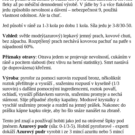
fleky až po měsíční dennodenní výrobě. V jídle by 5 a více flakónků
jedu způsobilo nevolnost a dávení – nebezpečnost 9, použitá
vlastnost odolnost. Ale ta chuť.
Jed působí v ráně za 1-3 kola po dobu 1 kola. Síla jedu je 3-8/30-50.
Vzhled
: světle modrý(azurový) lepkavý jemný prach, kovové chuti,
bez zápachu. Rozptýlený prach nechává kovovou pachuť na patře s
nápadností 60%.
Příznaky otravy
: Otrava jedem se projevuje nevolností, cukáním v
ráně a pocitem slabosti (bez vlivu na herní statistiky). Smrt nastává
(je doprovázena) křečemi.
Výroba
: pyrofor za pomoci surovin rozpustí bronz, několikrát
roztok přefiltruje a vysráží , sraženinu rozpustí v kyselině (1/3
surovin) s dalšími pomocnými ingrediencemi, roztok povaří,
ochladí, vysráží přídavkem surovin, sraženinu promyje a nechá
stárnout. Slije případné zbytky kapaliny. Modravé krystalky z
vyschlé sraženiny proseje a rozdrtí na jemný prášek. Nakonec do
prášku kápne kapku oleje, aby ho šlo snáze nanášet na zbraně.
Tento jed znají a používají hobiti jako jed na otrávené šipky pod
jménem
Azurový pudr
(síla: 0-1/3-5). Hobití pyroforové - experti
dokáží
Azurový pudr
vyrobit i ze 3 mincí azuritu nebo 5 mincí