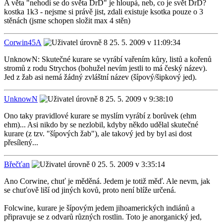
A věta "nehodí se do světa DrD" je hloupá, neb, co je svět DrD?
kostka 1k3 - nejsme si právě jist, zdali existuje ksotka pouze o 3
stěnách (jsme schopen složit max 4 stěn)
Corwin45A
25. 5. 2009 v 11:09:34
UnknowN: Skutečné kurare se vyrábí vařením kůry, listů a kořenů
stromů z rodu Strychos (bohužel nevím jestli to má český název).
Jed z žab asi nemá žádný zvláštní název (šípový/šipkový jed).
UnknowN
25. 5. 2009 v 9:38:10
Ono taky pravidlové kurare se myslím vyrábí z borůvek (ehm
ehm)... Asi nikdo by se nezlobil, kdyby někdo udělal skutečné
kurare (z tzv. "šípových žab"), ale takový jed by byl asi dost
přesílený...
Břečťan
25. 5. 2009 v 3:35:14
Ano Corwine, chuť je měděná. Jedem je totiž měď. Ale nevm, jak
se chuťově liší od jiných kovů, proto není blíže určená.
Folcwine, kurare je šípovým jedem jihoamerických indiánů a
připravuje se z odvarů různých rostlin. Toto je anorganický jed,