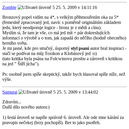
Zombie
25. 5. 2009 v 14:11:16
Bronzový popel vidím na 4*, s velkým přihmouřením oka za 5*
(řemeslně zpracovaný jed, navíc s poměrně originálním základem
jedu, který neodporuje logice - bronz je z mědi a cínu).
Myslím si, že tam je vše, co má jed mít + pár dokreslujících
informací o výrobě a o tom, jak zapadá do něčího (hodně obecného)
herního světa.
Je mi jasné, kde pro stručný, úsporný
styl psaní
autor bral inspiraci -
stačí se podívat na můj Toxikon a Klobásový jed :o)
(tato kritika byla psána na Folcwinovu prosbu a zároveň s kritikou
na jed " Štíří jícha").
Ps: osobně jsem spíše skeptický, takže bych hlasoval spíše níže, než
výše.
Samurai
25. 5. 2009 v 13:44:02
Zdravím...
Další dílo nového autora:)
1) šestá úroveň se napíše správně 6. úroveň. Ale ode mne kárání za
pravopis nečekej (brzy pochopíš). Ber to jako psotřeh.