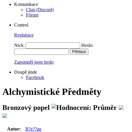
Komunikace
Chat (Discord)
Fórum
Control
Registrace
Nick:
Heslo:
Zapomněl jsem heslo
Doupě jinde
Facebook
Alchymistické Předměty
Bronzový popel
Autor:
B?e??an