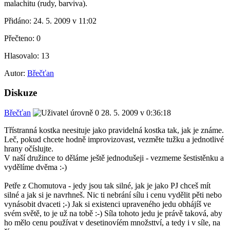
malachitu (rudy, barviva).
Přidáno:
24. 5. 2009 v 11:02
Přečteno:
0
Hlasovalo:
13
Autor:
Břečťan
Diskuze
Břečťan
28. 5. 2009 v 0:36:18
Třístranná kostka neesituje jako pravidelná kostka tak, jak je známe.
Leč, pokud chcete hodně improvizovast, vezměte tužku a jednotlivé
hrany očíslujte.
V naší družince to děláme ještě jednodušeji - vezmeme šestistěnku a
vydělíme dvěma :-)
Petře z Chomutova - jedy jsou tak silné, jak je jako PJ chceš mít
silné a jak si je navrhneš. Nic ti nebrání sílu i cenu vydělit pěti nebo
vynásobit dvaceti ;-) Jak si existenci upraveného jedu obhájíš ve
svém světě, to je už na tobě :-) Síla tohoto jedu je právě taková, aby
ho mělo cenu používat v desetinovíém množsttví, a tedy i v síle, na