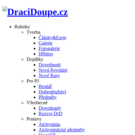
Rubriky
Tvorba
Články&Eseje
Galerie
Fotogalerie
Hřbitov
Doplňky
Dovednosti
Nová Povolání
Nové Rasy
Pro PJ
Bestiář
Dobrodružství
Předměty
Všeobecné
Downloady
Rozvoj DrD
Postavy
Alchymista
Alchymistické předměty