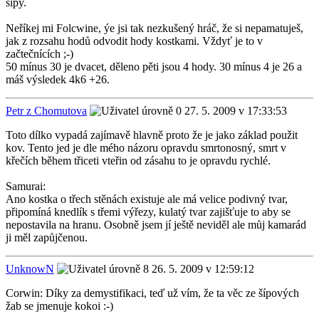
šípy.
Neříkej mi Folcwine, ýe jsi tak nezkušený hráč, že si nepamatuješ,
jak z rozsahu hodů odvodit hody kostkami. Vždyť je to v
začtečnících ;-)
50 mínus 30 je dvacet, děleno pěti jsou 4 hody. 30 mínus 4 je 26 a
máš výsledek 4k6 +26.
Petr z Chomutova
27. 5. 2009 v 17:33:53
Toto dílko vypadá zajímavě hlavně proto že je jako základ použit
kov. Tento jed je dle mého názoru opravdu smrtonosný, smrt v
křečích během třiceti vteřin od zásahu to je opravdu rychlé.
Samurai:
Ano kostka o třech stěnách existuje ale má velice podivný tvar,
připomíná knedlík s třemi výřezy, kulatý tvar zajišťuje to aby se
nepostavila na hranu. Osobně jsem jí ještě neviděl ale můj kamarád
ji měl zapůjčenou.
UnknowN
26. 5. 2009 v 12:59:12
Corwin: Díky za demystifikaci, teď už vím, že ta věc ze šípových
žab se jmenuje kokoi :-)