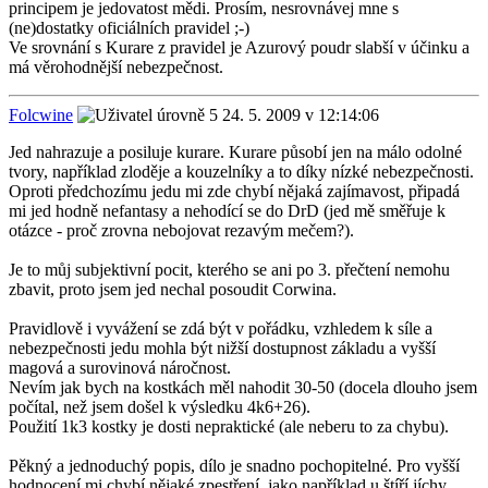
principem je jedovatost mědi. Prosím, nesrovnávej mne s
(ne)dostatky oficiálních pravidel ;-)
Ve srovnání s Kurare z pravidel je Azurový poudr slabší v účinku a
má věrohodnější nebezpečnost.
Folcwine
24. 5. 2009 v 12:14:06
Jed nahrazuje a posiluje kurare. Kurare působí jen na málo odolné
tvory, například zloděje a kouzelníky a to díky nízké nebezpečnosti.
Oproti předchozímu jedu mi zde chybí nějaká zajímavost, připadá
mi jed hodně nefantasy a nehodící se do DrD (jed mě směřuje k
otázce - proč zrovna nebojovat rezavým mečem?).
Je to můj subjektivní pocit, kterého se ani po 3. přečtení nemohu
zbavit, proto jsem jed nechal posoudit Corwina.
Pravidlově i vyvážení se zdá být v pořádku, vzhledem k síle a
nebezpečnosti jedu mohla být nižší dostupnost základu a vyšší
magová a surovinová náročnost.
Nevím jak bych na kostkách měl nahodit 30-50 (docela dlouho jsem
počítal, než jsem došel k výsledku 4k6+26).
Použití 1k3 kostky je dosti nepraktické (ale neberu to za chybu).
Pěkný a jednoduchý popis, dílo je snadno pochopitelné. Pro vyšší
hodnocení mi chybí nějaké zpestření, jako například u štíří jíchy.