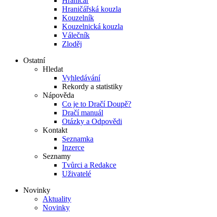
Hraničář
Hraničářská kouzla
Kouzelník
Kouzelnická kouzla
Válečník
Zloděj
Ostatní
Hledat
Vyhledávání
Rekordy a statistiky
Nápověda
Co je to Dračí Doupě?
Dračí manuál
Otázky a Odpovědi
Kontakt
Seznamka
Inzerce
Seznamy
Tvůrci a Redakce
Uživatelé
Novinky
Aktuality
Novinky