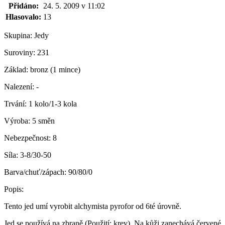
Přidáno:
24. 5. 2009 v 11:02
Hlasovalo:
13
Skupina:
Jedy
Suroviny:
231
Základ:
bronz (1 mince)
Nalezení:
-
Trvání:
1 kolo/1-3 kola
Výroba:
5 směn
Nebezpečnost:
8
Síla:
3-8/30-50
Barva/chuť/zápach:
90/80/0
Popis:
Tento jed umí vyrobit alchymista pyrofor od 6té úrovně.
Jed se používá na zbraně (Použití: krev). Na kůži zanechává červené