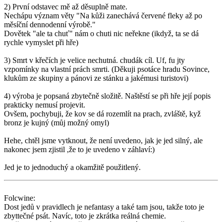
2) První odstavec mě až děsuplně mate.
Nechápu význam věty "Na kůži zanechává červené fleky až po
měsíční dennodenní výrobě."
Dovětek "ale ta chuť" nám o chuti nic neřekne (ikdyž, ta se dá
rychle vymyslet při hře)
3) Smrt v křečích je velice nechutná. chudák cíl. Uf, fu jty
vzpomínky na vlastní prách smrti. (Děkuji psotáce hradu Sovince,
klukům ze skupiny a pánovi ze stánku a jakémusi turistovi)
4) výroba je popsaná zbytečně složitě. Naštěstí se při hře její popis
prakticky nemusí projevit.
Ovšem, pochybuji, že kov se dá rozemlít na prach, zvláště, kyž
bronz je kujný (můj možný omyl)
Hehe, chtěl jsme vytknout, že není uvedeno, jak je jed silný, ale
nakonec jsem zjistil ,že to je uvedeno v záhlaví:)
Jed je to jednoduchý a okamžitě použitlený.
Folcwine:
Dost jedů v pravidlech je nefantasy a také tam jsou, takže toto je
zbyttečné psát. Navíc, toto je zkrátka reálná chemie.