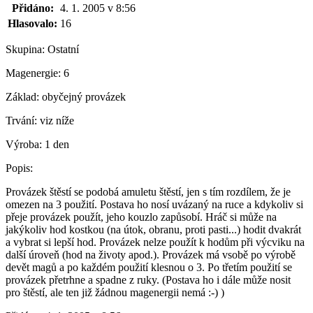
Přidáno:
4. 1. 2005 v 8:56
Hlasovalo:
16
Skupina:
Ostatní
Magenergie:
6
Základ:
obyčejný provázek
Trvání:
viz níže
Výroba:
1 den
Popis:
Provázek štěstí se podobá amuletu štěstí, jen s tím rozdílem, že je
omezen na 3 použití. Postava ho nosí uvázaný na ruce a kdykoliv si
přeje provázek použít, jeho kouzlo zapůsobí. Hráč si může na
jakýkoliv hod kostkou (na útok, obranu, proti pasti...) hodit dvakrát
a vybrat si lepší hod. Provázek nelze použít k hodům při výcviku na
další úroveň (hod na životy apod.). Provázek má vsobě po výrobě
devět magů a po každém použití klesnou o 3. Po třetím použití se
provázek přetrhne a spadne z ruky. (Postava ho i dále může nosit
pro štěstí, ale ten již žádnou magenergii nemá :-) )