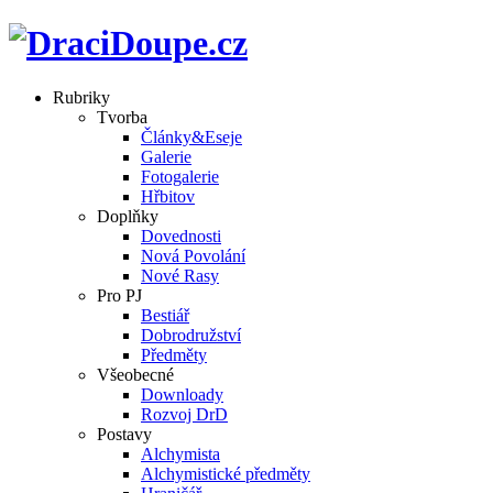
Rubriky
Tvorba
Články&Eseje
Galerie
Fotogalerie
Hřbitov
Doplňky
Dovednosti
Nová Povolání
Nové Rasy
Pro PJ
Bestiář
Dobrodružství
Předměty
Všeobecné
Downloady
Rozvoj DrD
Postavy
Alchymista
Alchymistické předměty