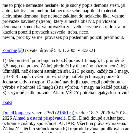
me to prijde nemastne neslane. to je suchy popis demona stesti. jsi
autor, tak bys tam mel pridat neco ze sebe. napriklad material.
alchymista demona jiste nebude zaklinat do nejakeho lika, vezme
provazek bavlneny (treba), ktery si necha obarvit. pri vlozeni
demona se zmeni barva provazku ze svetle cervene na rudou. a pri
kazdem pouziti provazek zesvetla. treba. neco.
nevim, proc by se mel provazek po poslednim pouziti pretrhnout.
Zombie
4. 1. 2005 v 8:56:21
1) démon štěstí potřebuje na každý pokus 1-6 magů, tj. průměrně
3,5 magu na pokus. Žádný předmět by dle mého názoru neměl být
účinnější, než démoni astrálních sfér. 2) 3 pokusy, každý za 3 magy,
tj 3x3=9 magů, ovšem při výrobě je potřebných magů pouze 6!
Jedná se tedy o rozpor! Osobně navrhuji magenergii potřebnou k
výrobě v hodnotě 15 magů (3 na výrobu, 4 magy na každé použití)
3) k výrobě je dle pravidel Altaru VŽDY potřeba nějakých surovin!
Další
DraciDoupe.cz
verze 2.369 (
216b1ca
) ze dne 18. 7. 2026 © 2018–
2026
Almad
a ostatní přispěvatelé
. DrD, Dračí doupě a Altar jsou
ochranné známky společnosti ALTAR. Všechna práva vyhrazena.
Žádná část těchto stránek nesmí být reprodukována, publikována ani