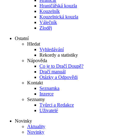
Hraničář
Hraničářská kouzla
Kouzelník
Kouzelnická kouzla
Válečník
Zloděj
Ostatní
Hledat
Vyhledávání
Rekordy a statistiky
Nápověda
Co je to Dračí Doupě?
Dračí manuál
Otázky a Odpovědi
Kontakt
Seznamka
Inzerce
Seznamy
Tvůrci a Redakce
Uživatelé
Novinky
Aktuality
Novinky