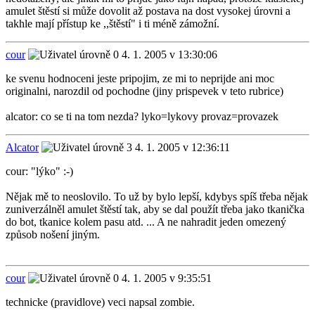
amulet štěstí si může dovolit až postava na dost vysokej úrovni a
takhle mají přístup ke ,,štěstí" i ti méně zámožní.
cour
4. 1. 2005 v 13:30:06
ke svenu hodnoceni jeste pripojim, ze mi to neprijde ani moc
originalni, narozdil od pochodne (jiny prispevek v teto rubrice)
alcator: co se ti na tom nezda? lyko=lykovy provaz=provazek
Alcator
4. 1. 2005 v 12:36:11
cour: "lýko" :-)
Nějak mě to neoslovilo. To už by bylo lepší, kdybys spíš třeba nějak
zuniverzálněl amulet štěstí tak, aby se dal použít třeba jako tkanička
do bot, tkanice kolem pasu atd. ... A ne nahradit jeden omezený
způsob nošení jiným.
cour
4. 1. 2005 v 9:35:51
technicke (pravidlove) veci napsal zombie.