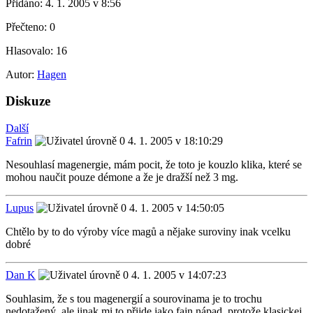
Přidáno:
4. 1. 2005 v 8:56
Přečteno:
0
Hlasovalo:
16
Autor:
Hagen
Diskuze
Další
Fafrin
4. 1. 2005 v 18:10:29
Nesouhlasí magenergie, mám pocit, že toto je kouzlo klika, které se
mohou naučit pouze démone a že je dražší než 3 mg.
Lupus
4. 1. 2005 v 14:50:05
Chtělo by to do výroby více magů a nějake suroviny inak vcelku
dobré
Dan K
4. 1. 2005 v 14:07:23
Souhlasim, že s tou magenergií a sourovinama je to trochu
nedotažený, ale jinak mi to přijde jako fajn nápad, protože klasickej