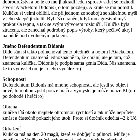
dobrodružství a po té co mu jí ukradl jeden sprostý skřet se rozhodl
stvořit Atacketom Didonis ( o tom později). A krutě se mu pomstil.
Kuličku si velmi oblíbil, ale při jednom ze soubojů se zákeřnou myší
v jeho sklepě jí ztratil. Byl těžce raněn, když mu agresivní myš
prokousla tepnu, a tak se svým výtvorem rozloučil. Kulička byla
ztracena, ale zanechal podrobný popis výroby, který pečlivě ukryl
na půdě pod uvolněným prknem…
Jméno Defendentum Didonis
Dido sám si takto pojmenoval tento předmět, a potom i Atacketom.
Defendentum znamená jednoznačně to, že chrání, ale je tum, což
znamená kulička. Didonis je podpis sama génia Dida. Nis znamená,
že to vymyslel on, je to jeho vynález :o)
Schopnosti
Defendentum Didonis má mnoho schopnosti, ale jestli se objeví
nové, to mohou zjistit pouze hráči a vymyslet je může pouze PJ (no
po dohodě i hráči :o)
Obrana
kulička lítá okolo majitele ohromnou rychlostí a tak může nepřítele
zmást a částečně pokazit jeho útok. Proto si útočník odečítá –2 k Uč.
Odražení
Kulička má na den 20 magů, které se dobíjejí o půlnoci. Může je
použít na několik. svých schopností, jedno z nich je odražení.