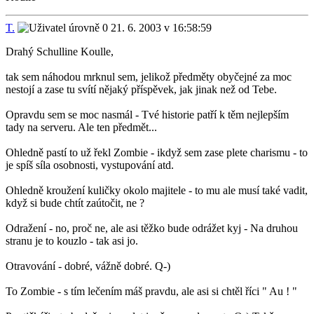
T.
21. 6. 2003 v 16:58:59
Drahý Schulline Koulle,
tak sem náhodou mrknul sem, jelikož předměty obyčejné za moc
nestojí a zase tu svítí nějaký příspěvek, jak jinak než od Tebe.
Opravdu sem se moc nasmál - Tvé historie patří k těm nejlepším
tady na serveru. Ale ten předmět...
Ohledně pastí to už řekl Zombie - ikdyž sem zase plete charismu - to
je spíš síla osobnosti, vystupování atd.
Ohledně kroužení kuličky okolo majitele - to mu ale musí také vadit,
když si bude chtít zaútočit, ne ?
Odražení - no, proč ne, ale asi těžko bude odrážet kyj - Na druhou
stranu je to kouzlo - tak asi jo.
Otravování - dobré, vážně dobré. Q-)
To Zombie - s tím lečením máš pravdu, ale asi si chtěl říci " Au ! "