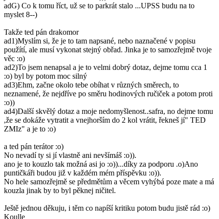
adG) Co k tomu říct, už se to parkrát stalo ...UPSS budu na to
myslet 8--)
Takže ted pán drakomor
ad1)Myslím si, že je to tam napsané, nebo naznačené v popisu
použítí, ale musí vykonat stejný obřad. Jinka je to samozřejmě tvoje
věc :o)
ad2)To jsem nenapsal a je to velmi dobrý dotaz, dejme tomu cca 1
:o) byl by potom moc silný
ad3)Ehm, začne okolo tebe obíhat v různých směrech, to
neznamené, že nejdříve po směru hodinových ručiček a potom proti
:o))
ad4)Další skvělý dotaz a moje nedomyšlenost..safra, no dejme tomu
,že se dokáže vytratit a vnejhorším do 2 kol vrátit, řekneš jí" TED
ZMIz" a je to :o)
a ted pán terátor :o)
No nevadí ty si jí vlastně ani nevšímáš :o)).
ano je to kouzlo tak možná asi jo :o))...díky za podporu .o)Ano
puntičkáři budou již v každém mém příspěvku :o)).
No hele samozřejmě se předmětům a věcem vyhýbá poze mate a má
kouzla jinak by to byl pěknej ničitel.
Ještě jednou děkuju, i těm co napíší kritiku potom budu jistě rád :o)
Koulle