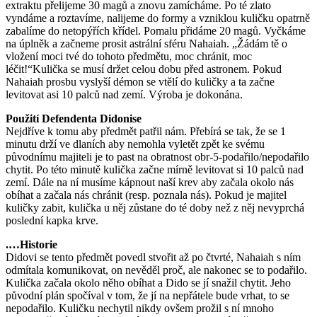
extraktu přelijeme 30 magů a znovu zamícháme. Po té zlato
vyndáme a roztavíme, nalijeme do formy a vzniklou kuličku opatrně
zabalíme do netopýřích křídel. Pomalu přidáme 20 magů. Vyčkáme
na úplněk a začneme prosit astrální sféru Nahaiah. „Žádám tě o
vložení moci tvé do tohoto předmětu, moc chránit, moc
léčit!“Kulička se musí držet celou dobu před astronem. Pokud
Nahaiah prosbu vyslyší démon se vtělí do kuličky a ta začne
levitovat asi 10 palců nad zemí. Výroba je dokonána.
Použití Defendenta Didonise
Nejdříve k tomu aby předmět patřil nám. Přebírá se tak, že se 1
minutu drží ve dlaních aby nemohla vyletět zpět ke svému
původnímu majiteli je to past na obratnost obr-5-podařilo/nepodařilo
chytit. Po této minutě kulička začne mírně levitovat si 10 palců nad
zemí. Dále na ní musíme kápnout naší krev aby začala okolo nás
obíhat a začala nás chránit (resp. poznala nás). Pokud je majitel
kuličky zabit, kulička u něj zůstane do té doby než z něj nevyprchá
poslední kapka krve.
.…Historie
Didovi se tento předmět povedl stvořit až po čtvrté, Nahaiah s ním
odmítala komunikovat, on nevěděl proč, ale nakonec se to podařilo.
Kulička začala okolo něho obíhat a Dido se jí snažil chytit. Jeho
původní plán spočíval v tom, že jí na nepřátele bude vrhat, to se
nepodařilo. Kuličku nechytil nikdy ovšem prožil s ní mnoho