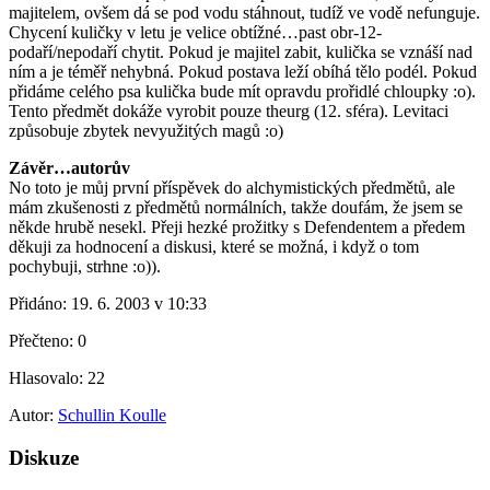
majitelem, ovšem dá se pod vodu stáhnout, tudíž ve vodě nefunguje.
Chycení kuličky v letu je velice obtížné…past obr-12-
podaří/nepodaří chytit. Pokud je majitel zabit, kulička se vznáší nad
ním a je téměř nehybná. Pokud postava leží obíhá tělo podél. Pokud
přidáme celého psa kulička bude mít opravdu prořidlé chloupky :o).
Tento předmět dokáže vyrobit pouze theurg (12. sféra). Levitaci
způsobuje zbytek nevyužitých magů :o)
Závěr…autorův
No toto je můj první příspěvek do alchymistických předmětů, ale
mám zkušenosti z předmětů normálních, takže doufám, že jsem se
někde hrubě nesekl. Přeji hezké prožitky s Defendentem a předem
děkuji za hodnocení a diskusi, které se možná, i když o tom
pochybuji, strhne :o)).
Přidáno:
19. 6. 2003 v 10:33
Přečteno:
0
Hlasovalo:
22
Autor:
Schullin Koulle
Diskuze