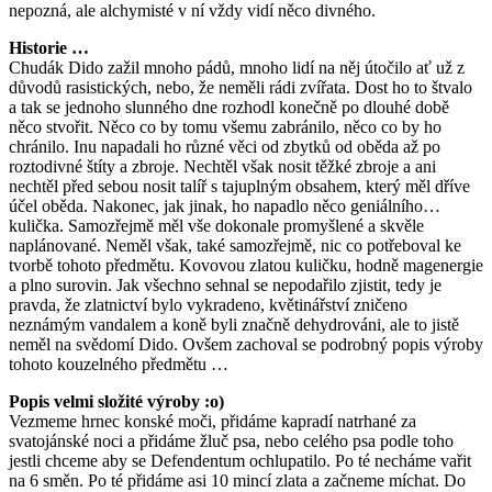
nepozná, ale alchymisté v ní vždy vidí něco divného.
Historie …
Chudák Dido zažil mnoho pádů, mnoho lidí na něj útočilo ať už z
důvodů rasistických, nebo, že neměli rádi zvířata. Dost ho to štvalo
a tak se jednoho slunného dne rozhodl konečně po dlouhé době
něco stvořit. Něco co by tomu všemu zabránilo, něco co by ho
chránilo. Inu napadali ho různé věci od zbytků od oběda až po
roztodivné štíty a zbroje. Nechtěl však nosit těžké zbroje a ani
nechtěl před sebou nosit talíř s tajuplným obsahem, který měl dříve
účel oběda. Nakonec, jak jinak, ho napadlo něco geniálního…
kulička. Samozřejmě měl vše dokonale promyšlené a skvěle
naplánované. Neměl však, také samozřejmě, nic co potřeboval ke
tvorbě tohoto předmětu. Kovovou zlatou kuličku, hodně magenergie
a plno surovin. Jak všechno sehnal se nepodařilo zjistit, tedy je
pravda, že zlatnictví bylo vykradeno, květinářství zničeno
neznámým vandalem a koně byli značně dehydrováni, ale to jistě
neměl na svědomí Dido. Ovšem zachoval se podrobný popis výroby
tohoto kouzelného předmětu …
Popis velmi složité výroby :o)
Vezmeme hrnec konské moči, přidáme kapradí natrhané za
svatojánské noci a přidáme žluč psa, nebo celého psa podle toho
jestli chceme aby se Defendentum ochlupatilo. Po té necháme vařit
na 6 směn. Po té přidáme asi 10 mincí zlata a začneme míchat. Do