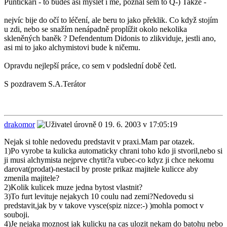
Puntičkáři - to budeš asi myslet i mě, poznal sem to Q-) Takže -
nejvíc bije do očí to léčení, ale beru to jako překlik. Co když stojím
u zdi, nebo se snažím nenápadně proplížit okolo nekolika
skleněných baněk ? Defendentum Didonis to zlikviduje, jestli ano,
asi mi to jako alchymistovi bude k ničemu.
Opravdu nejlepší práce, co sem v podslední době četl.
S pozdravem S.A.Terátor
drakomor
19. 6. 2003 v 17:05:19
Nejak si tohle nedovedu predstavit v praxi.Mam par otazek.
1)Po vyrobe ta kulicka automaticky chrani toho kdo ji stvoril,nebo si
ji musi alchymista nejprve chytit?a vubec-co kdyz ji chce nekomu
darovat(prodat)-nestacil by proste prikaz majitele kulicce aby
zmenila majitele?
2)Kolik kulicek muze jedna bytost vlastnit?
3)To furt levituje nejakych 10 coulu nad zemi?Nedovedu si
predstavit,jak by v takove vysce(spiz nizce:-) )mohla pomoct v
souboji.
4)Je nejaka moznost jak kulicku na cas ulozit nekam do batohu nebo