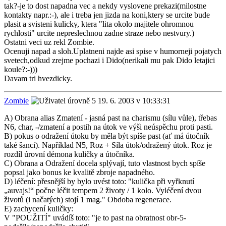
tak?-je to dost napadna vec a nekdy vyslovene prekazi(milostne
kontakty napr.:-), ale i treba jen jizda na koni,ktery se urcite bude
plasit a svisteni kulicky, ktera "lita okolo majitele ohromnou
rychlosti" urcite nepreslechnou zadne straze nebo nestvury.)
Ostatni veci uz rekl Zombie.
Ocenuji napad a sloh.Uplatneni najde asi spise v humorneji pojatych
svetech,odkud zrejme pochazi i Dido(nerikali mu pak Dido letajici
koule?:-)))
Davam tri hvezdicky.
Zombie
19. 6. 2003 v 10:33:31
A) Obrana alias Zmatení - jasná past na charismu (sílu vůle), třebas
N6, char, -/zmatení a postih na útok ve výši neúspěchu proti pasti.
B) pokus o odražení útoku by měla být spíše past (ať má útočník
také šanci). Například N5, Roz + Síla útok/odražený útok. Roz je
rozdíl úrovní démona kuličky a útočníka.
C) Obrana a Odražení docela splývají, tuto vlastnost bych spíše
popsal jako bonus ke kvalitě zbroje napadného.
D) léčení: přesnější by bylo uvést toto: "kulička při vyřknutí
„auvajs!“ počne léčit tempem 2 životy / 1 kolo. Vyléčení dvou
životů (i načatých) stojí 1 mag." Obdoba regenerace.
E) zachycení kuličky:
V "POUŽITÍ" uvádíš toto: "je to past na obratnost obr-5-