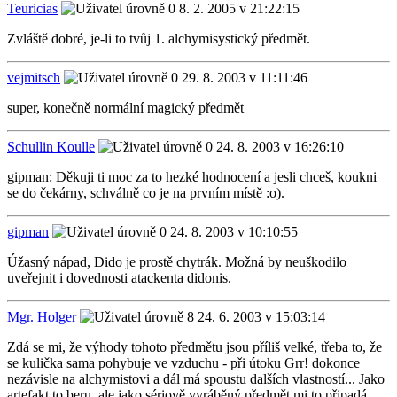
Teuricias
8. 2. 2005 v 21:22:15
Zvláště dobré, je-li to tvůj 1. alchymisystický předmět.
vejmitsch
29. 8. 2003 v 11:11:46
super, konečně normální magický předmět
Schullin Koulle
24. 8. 2003 v 16:26:10
gipman: Děkuji ti moc za to hezké hodnocení a jesli chceš, koukni
se do čekárny, schválně co je na prvním místě :o).
gipman
24. 8. 2003 v 10:10:55
Úžasný nápad, Dido je prostě chytrák. Možná by neuškodilo
uveřejnit i dovednosti atackenta didonis.
Mgr. Holger
24. 6. 2003 v 15:03:14
Zdá se mi, že výhody tohoto předmětu jsou příliš velké, třeba to, že
se kulička sama pohybuje ve vzduchu - při útoku Grr! dokonce
nezávisle na alchymistovi a dál má spoustu dalších vlastností... Jako
artefakt to beru, ale jako sériově vyráběný předmět mi to připadá