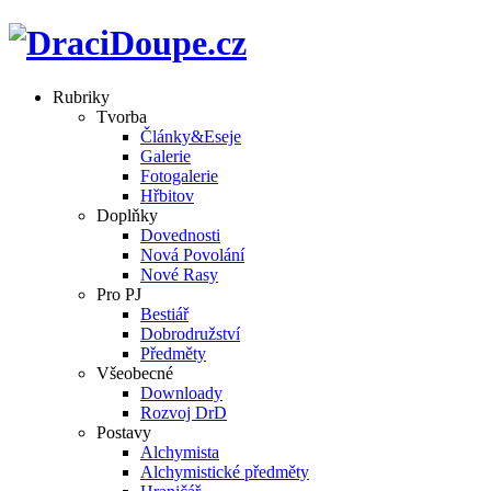
Rubriky
Tvorba
Články&Eseje
Galerie
Fotogalerie
Hřbitov
Doplňky
Dovednosti
Nová Povolání
Nové Rasy
Pro PJ
Bestiář
Dobrodružství
Předměty
Všeobecné
Downloady
Rozvoj DrD
Postavy
Alchymista
Alchymistické předměty