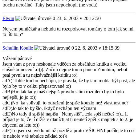
trochu nereálné. Taky jsem nepochopil (ne voda).
Elwin
23. 6. 2003 v 20:12:50
Nejsem puntíčkář a nebudu tu rozepoisovat romány o tom jak se mi
to líbilo.5*
Schullin Koulle
22. 6. 2003 v 18:15:39
Vážení pánové
Jsem vám z prvu neskonale vděčen za obsáhluo kritiku a vcelku
slušné odnocení :o))). Začnu dejme tomu panem Zombím, nebot
psal první a tu nejzávažnější kritiku :o).
adA) Tohle trochu nechápu, je pravda, že by tam mohla být past, ale
bylo by to v celku přepastované :o)
adB)Hm tak tady máš nejspíš pravdu s tím rozdílem by to bylo
nejlepší, jo jo :o))
adC)No jka splívají, to odražení je spíše kouzlo než vlastnost ne?
adD)Jo tak to by šlo, ikdyž nechápu ten význam
adE)No tady ti spíš já napíšu "Nemyslíš"..teda spíš nečteš :o)...1.
případ je to, že jí držíš v dlaních at ti neuletí zpět k majiteli a to 2. je
chycení za letu :o))
adF)To jsem si uvědomil až pozdě a proto VŠICHNI počítejte to co
je nahoře v té tabulce základ :o)))