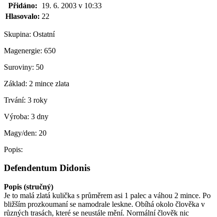
Přidáno:
19. 6. 2003 v 10:33
Hlasovalo:
22
Skupina:
Ostatní
Magenergie:
650
Suroviny:
50
Základ:
2 mince zlata
Trvání:
3 roky
Výroba:
3 dny
Magy/den:
20
Popis:
Defendentum Didonis
Popis (stručný)
Je to malá zlatá kulička s průměrem asi 1 palec a váhou 2 mince. Po
bližším prozkoumaní se namodrale leskne. Obíhá okolo člověka v
různých trasách, které se neustále mění. Normální člověk nic