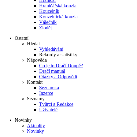
Hraničář
Hraničářská kouzla
Kouzelník
Kouzelnická kouzla
Válečník
Zloděj
Ostatní
Hledat
Vyhledávání
Rekordy a statistiky
Nápověda
Co je to Dračí Doupě?
Dračí manuál
Otázky a Odpovědi
Kontakt
Seznamka
Inzerce
Seznamy
Tvůrci a Redakce
Uživatelé
Novinky
Aktuality
Novinky