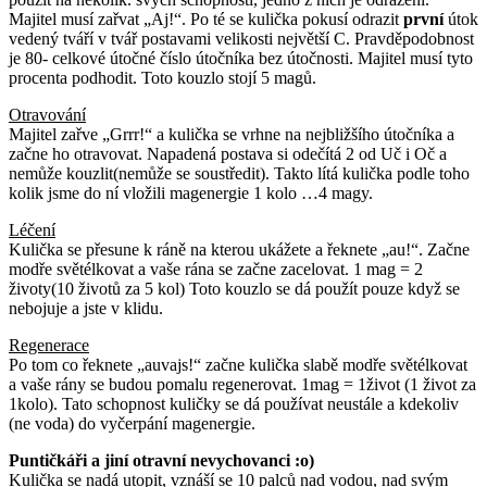
Majitel musí zařvat „Aj!“. Po té se kulička pokusí odrazit
první
útok
vedený tváří v tvář postavami velikosti největší C. Pravděpodobnost
je 80- celkové útočné číslo útočníka bez útočnosti. Majitel musí tyto
procenta podhodit. Toto kouzlo stojí 5 magů.
Otravování
Majitel zařve „Grrr!“ a kulička se vrhne na nejbližšího útočníka a
začne ho otravovat. Napadená postava si odečítá 2 od Uč i Oč a
nemůže kouzlit(nemůže se soustředit). Takto lítá kulička podle toho
kolik jsme do ní vložili magenergie 1 kolo …4 magy.
Léčení
Kulička se přesune k ráně na kterou ukážete a řeknete „au!“. Začne
modře světélkovat a vaše rána se začne zacelovat. 1 mag = 2
životy(10 životů za 5 kol) Toto kouzlo se dá použít pouze když se
nebojuje a jste v klidu.
Regenerace
Po tom co řeknete „auvajs!“ začne kulička slabě modře světélkovat
a vaše rány se budou pomalu regenerovat. 1mag = 1život (1 život za
1kolo). Tato schopnost kuličky se dá používat neustále a kdekoliv
(ne voda) do vyčerpání magenergie.
Puntičkáři a jiní otravní nevychovanci :o)
Kulička se nadá utopit, vznáší se 10 palců nad vodou, nad svým