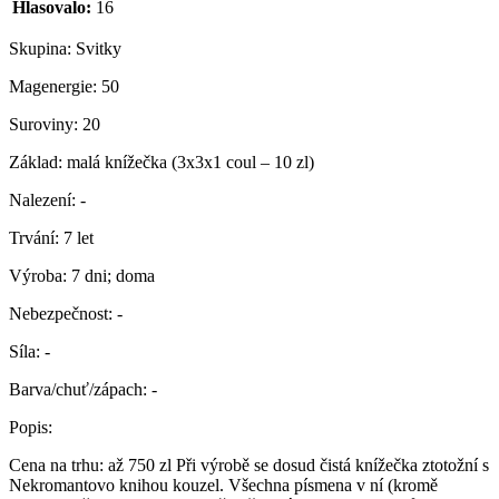
Hlasovalo:
16
Skupina:
Svitky
Magenergie:
50
Suroviny:
20
Základ:
malá knížečka (3x3x1 coul – 10 zl)
Nalezení:
-
Trvání:
7 let
Výroba:
7 dni; doma
Nebezpečnost:
-
Síla:
-
Barva/chuť/zápach:
-
Popis:
Cena na trhu: až 750 zl Při výrobě se dosud čistá knížečka ztotožní s
Nekromantovo knihou kouzel. Všechna písmena v ní (kromě