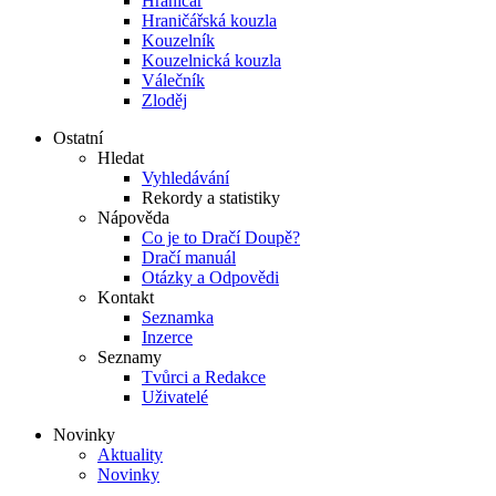
Hraničář
Hraničářská kouzla
Kouzelník
Kouzelnická kouzla
Válečník
Zloděj
Ostatní
Hledat
Vyhledávání
Rekordy a statistiky
Nápověda
Co je to Dračí Doupě?
Dračí manuál
Otázky a Odpovědi
Kontakt
Seznamka
Inzerce
Seznamy
Tvůrci a Redakce
Uživatelé
Novinky
Aktuality
Novinky