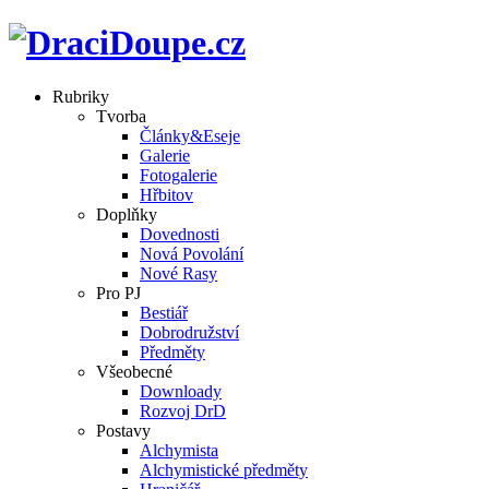
Rubriky
Tvorba
Články&Eseje
Galerie
Fotogalerie
Hřbitov
Doplňky
Dovednosti
Nová Povolání
Nové Rasy
Pro PJ
Bestiář
Dobrodružství
Předměty
Všeobecné
Downloady
Rozvoj DrD
Postavy
Alchymista
Alchymistické předměty