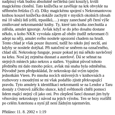
nadpisu) však budou absolutně nečitelná (ani kouzly), kvůli
magickému clonění. Tato knížečka se zavěšuje na krk obvykle na
stříbrném řetízku (5 zl). Díky magickému spojení s Nekromantovou
knihou kouzel knížečka dokáže zachytit v myslích okolních (dosah
má 10 sáhů) lidí (elfů, trpaslíků,…) stopy zanechané při čtení výše
zmiňované nekromantské knihy. Ty, které tato kniha znechutila a
zděsila, amulet ignoruje. Avšak když se do jeho dosahu dostane
někdo, u koho NKK vyvolala zájem až obdiv (tudíž nekromant či
adept na něj), amulet svého nositele upozorní chadem na hrudi.
Tento chlad je však pouze iluzorní, tudíž ho nikdo jiný necítí, ani
kdyby se nositele dotýkal. Při natočení se směrem na označeného,
chlad sílí. Nekroskop funguje, pouze pokud jej má někdo navlečený
na krku. Nosí jej zejména dusnari a aurelové. Dá se sehnat na
stejných místech jako nekrox a stafien. Vypátrat původ tohoto
předmětu mi dalo mnoho práce, avšak má snaha byla odměněna.
Původně jsem předpokládal, že nekroskop dal svým tajným
jednotkám Vieen. Po mnoha nocích strávených v knihovnách a
rozhovory s moudrými se mi však podařilo zjistit překvapující
pravdu. Tyto amulety k identifikaci nekromantů se na Lendor a Taru
dostaly z Ostrovů zářícího slunce, když světlonoši chtěli pomoci
lidem mající stejný cíl jako oni. Pro zlepšení šancí dusnari jim byly
věnovány nekroskopy i návod na jejich výrobu. Ten se brzy rozšířil
po celém Asterionu a nyní již není žádným tajemstvím.
Přidáno:
11. 8. 2002 v 1:19