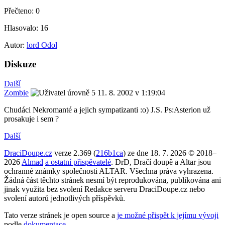
Přečteno:
0
Hlasovalo:
16
Autor:
lord Odol
Diskuze
Další
Zombie
11. 8. 2002 v 1:19:04
Chudáci Nekromanté a jejich sympatizanti :o) J.S. Ps:Asterion už
prosakuje i sem ?
Další
DraciDoupe.cz
verze 2.369 (
216b1ca
) ze dne 18. 7. 2026 © 2018–
2026
Almad
a ostatní přispěvatelé
. DrD, Dračí doupě a Altar jsou
ochranné známky společnosti ALTAR. Všechna práva vyhrazena.
Žádná část těchto stránek nesmí být reprodukována, publikována ani
jinak využita bez svolení Redakce serveru DraciDoupe.cz nebo
svolení autorů jednotlivých příspěvků.
Tato verze stránek je open source a
je možné přispět k jejímu vývoji
podle
dokumentace
.