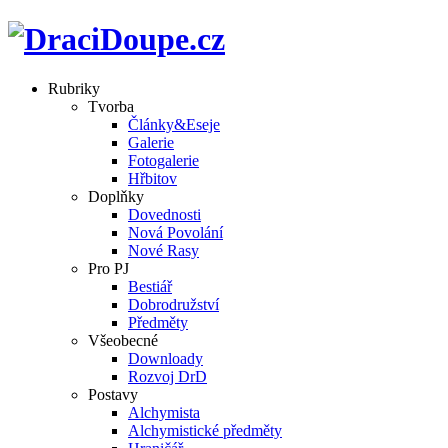
Rubriky
Tvorba
Články&Eseje
Galerie
Fotogalerie
Hřbitov
Doplňky
Dovednosti
Nová Povolání
Nové Rasy
Pro PJ
Bestiář
Dobrodružství
Předměty
Všeobecné
Downloady
Rozvoj DrD
Postavy
Alchymista
Alchymistické předměty