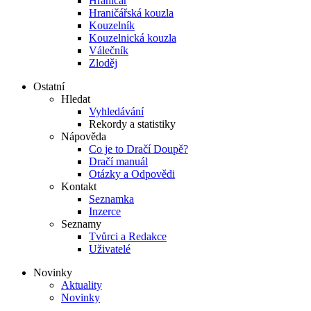
Hraničář
Hraničářská kouzla
Kouzelník
Kouzelnická kouzla
Válečník
Zloděj
Ostatní
Hledat
Vyhledávání
Rekordy a statistiky
Nápověda
Co je to Dračí Doupě?
Dračí manuál
Otázky a Odpovědi
Kontakt
Seznamka
Inzerce
Seznamy
Tvůrci a Redakce
Uživatelé
Novinky
Aktuality
Novinky