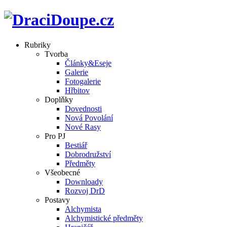
Rubriky
Tvorba
Články&Eseje
Galerie
Fotogalerie
Hřbitov
Doplňky
Dovednosti
Nová Povolání
Nové Rasy
Pro PJ
Bestiář
Dobrodružství
Předměty
Všeobecné
Downloady
Rozvoj DrD
Postavy
Alchymista
Alchymistické předměty