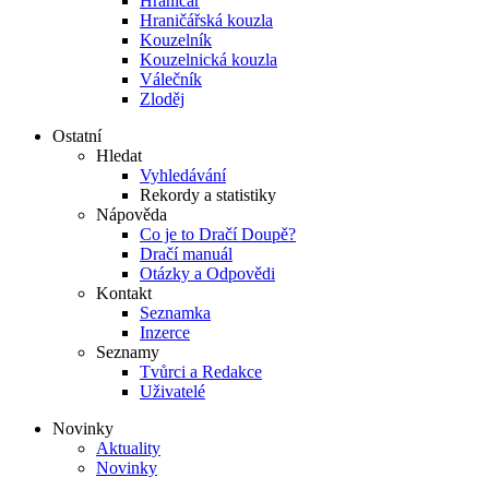
Hraničář
Hraničářská kouzla
Kouzelník
Kouzelnická kouzla
Válečník
Zloděj
Ostatní
Hledat
Vyhledávání
Rekordy a statistiky
Nápověda
Co je to Dračí Doupě?
Dračí manuál
Otázky a Odpovědi
Kontakt
Seznamka
Inzerce
Seznamy
Tvůrci a Redakce
Uživatelé
Novinky
Aktuality
Novinky