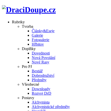
Rubriky
Tvorba
Články&Eseje
Galerie
Fotogalerie
Hřbitov
Doplňky
Dovednosti
Nová Povolání
Nové Rasy
Pro PJ
Bestiář
Dobrodružství
Předměty
Všeobecné
Downloady
Rozvoj DrD
Postavy
Alchymista
Alchymistické předměty