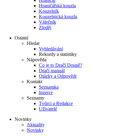
Hraničář
Hraničářská kouzla
Kouzelník
Kouzelnická kouzla
Válečník
Zloděj
Ostatní
Hledat
Vyhledávání
Rekordy a statistiky
Nápověda
Co je to Dračí Doupě?
Dračí manuál
Otázky a Odpovědi
Kontakt
Seznamka
Inzerce
Seznamy
Tvůrci a Redakce
Uživatelé
Novinky
Aktuality
Novinky