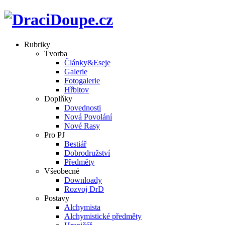
Rubriky
Tvorba
Články&Eseje
Galerie
Fotogalerie
Hřbitov
Doplňky
Dovednosti
Nová Povolání
Nové Rasy
Pro PJ
Bestiář
Dobrodružství
Předměty
Všeobecné
Downloady
Rozvoj DrD
Postavy
Alchymista
Alchymistické předměty