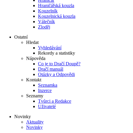
Hraničář
Hraničářská kouzla
Kouzelník
Kouzelnická kouzla
Válečník
Zloděj
Ostatní
Hledat
Vyhledávání
Rekordy a statistiky
Nápověda
Co je to Dračí Doupě?
Dračí manuál
Otázky a Odpovědi
Kontakt
Seznamka
Inzerce
Seznamy
Tvůrci a Redakce
Uživatelé
Novinky
Aktuality
Novinky