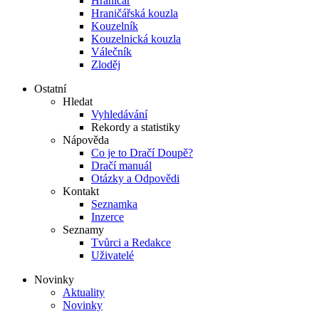
Hraničář
Hraničářská kouzla
Kouzelník
Kouzelnická kouzla
Válečník
Zloděj
Ostatní
Hledat
Vyhledávání
Rekordy a statistiky
Nápověda
Co je to Dračí Doupě?
Dračí manuál
Otázky a Odpovědi
Kontakt
Seznamka
Inzerce
Seznamy
Tvůrci a Redakce
Uživatelé
Novinky
Aktuality
Novinky