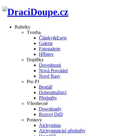
Rubriky
Tvorba
Články&Eseje
Galerie
Fotogalerie
Hřbitov
Doplňky
Dovednosti
Nová Povolání
Nové Rasy
Pro PJ
Bestiář
Dobrodružství
Předměty
Všeobecné
Downloady
Rozvoj DrD
Postavy
Alchymista
Alchymistické předměty