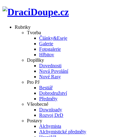
Rubriky
Tvorba
Články&Eseje
Galerie
Fotogalerie
Hřbitov
Doplňky
Dovednosti
Nová Povolání
Nové Rasy
Pro PJ
Bestiář
Dobrodružství
Předměty
Všeobecné
Downloady
Rozvoj DrD
Postavy
Alchymista
Alchymistické předměty