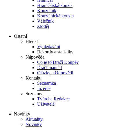
Hraničář
Hraničářská kouzla
Kouzelník
Kouzelnická kouzla
Válečník
Zloděj
Ostatní
Hledat
Vyhledávání
Rekordy a statistiky
Nápověda
Co je to Dračí Doupě?
Dračí manuál
Otázky a Odpovědi
Kontakt
Seznamka
Inzerce
Seznamy
Tvůrci a Redakce
Uživatelé
Novinky
Aktuality
Novinky