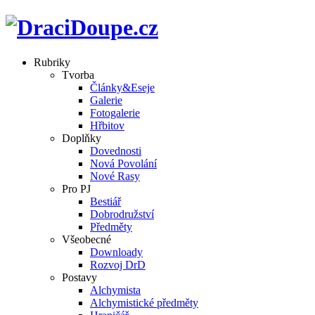
Rubriky
Tvorba
Články&Eseje
Galerie
Fotogalerie
Hřbitov
Doplňky
Dovednosti
Nová Povolání
Nové Rasy
Pro PJ
Bestiář
Dobrodružství
Předměty
Všeobecné
Downloady
Rozvoj DrD
Postavy
Alchymista
Alchymistické předměty