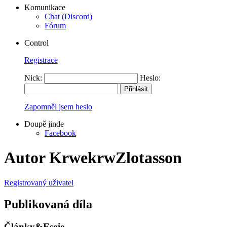
Komunikace
Chat (Discord)
Fórum
Control
Registrace
Nick:
Heslo:
Zapomněl jsem heslo
Doupě jinde
Facebook
Autor KrwekrwZlotasson
Registrovaný uživatel
Publikovaná díla
Články&Eseje