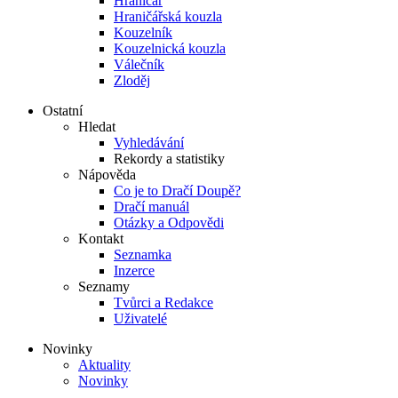
Hraničář
Hraničářská kouzla
Kouzelník
Kouzelnická kouzla
Válečník
Zloděj
Ostatní
Hledat
Vyhledávání
Rekordy a statistiky
Nápověda
Co je to Dračí Doupě?
Dračí manuál
Otázky a Odpovědi
Kontakt
Seznamka
Inzerce
Seznamy
Tvůrci a Redakce
Uživatelé
Novinky
Aktuality
Novinky