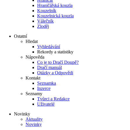
Hraničář
Hraničářská kouzla
Kouzelník
Kouzelnická kouzla
Válečník
Zloděj
Ostatní
Hledat
Vyhledávání
Rekordy a statistiky
Nápověda
Co je to Dračí Doupě?
Dračí manuál
Otázky a Odpovědi
Kontakt
Seznamka
Inzerce
Seznamy
Tvůrci a Redakce
Uživatelé
Novinky
Aktuality
Novinky