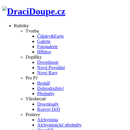
Rubriky
Tvorba
Články&Eseje
Galerie
Fotogalerie
Hřbitov
Doplňky
Dovednosti
Nová Povolání
Nové Rasy
Pro PJ
Bestiář
Dobrodružství
Předměty
Všeobecné
Downloady
Rozvoj DrD
Postavy
Alchymista
Alchymistické předměty