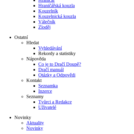
Hraničář
Hraničářská kouzla
Kouzelník
Kouzelnická kouzla
Válečník
Zloděj
Ostatní
Hledat
Vyhledávání
Rekordy a statistiky
Nápověda
Co je to Dračí Doupě?
Dračí manuál
Otázky a Odpovědi
Kontakt
Seznamka
Inzerce
Seznamy
Tvůrci a Redakce
Uživatelé
Novinky
Aktuality
Novinky