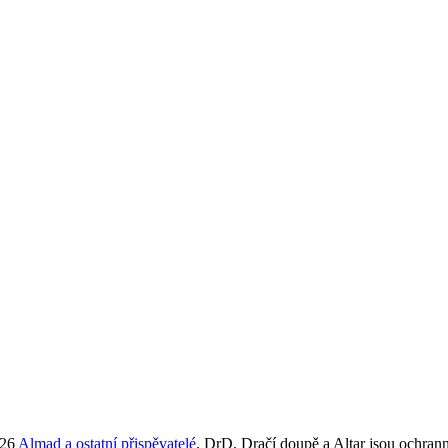
026
Almad
a ostatní přispěvatelé
. DrD, Dračí doupě a Altar jsou ochra