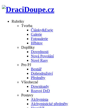
Rubriky
Tvorba
Články&Eseje
Galerie
Fotogalerie
Hřbitov
Doplňky
Dovednosti
Nová Povolání
Nové Rasy
Pro PJ
Bestiář
Dobrodružství
Předměty
Všeobecné
Downloady
Rozvoj DrD
Postavy
Alchymista
Alchymistické předměty