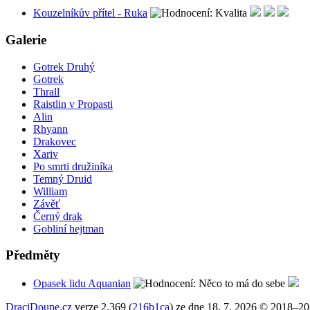
Kouzelníkův přítel - Ruka
Galerie
Gotrek Druhý
Gotrek
Thrall
Raistlin v Propasti
Alin
Rhyann
Drakovec
Xariv
Po smrti družiníka
Temný Druid
William
Závěť
Černý drak
Gobliní hejtman
Předměty
Opasek lidu Aquanian
DraciDoupe.cz
verze 2.369 (
216b1ca
) ze dne 18. 7. 2026 © 2018–2