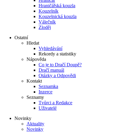
Hraničář
Hraničářská kouzla
Kouzelník
Kouzelnická kouzla
Válečník
Zloděj
Ostatní
Hledat
Vyhledávání
Rekordy a statistiky
Nápověda
Co je to Dračí Doupě?
Dračí manuál
Otázky a Odpovědi
Kontakt
Seznamka
Inzerce
Seznamy
Tvůrci a Redakce
Uživatelé
Novinky
Aktuality
Novinky