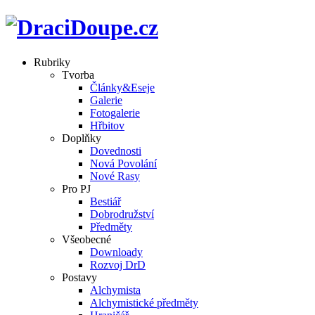
Rubriky
Tvorba
Články&Eseje
Galerie
Fotogalerie
Hřbitov
Doplňky
Dovednosti
Nová Povolání
Nové Rasy
Pro PJ
Bestiář
Dobrodružství
Předměty
Všeobecné
Downloady
Rozvoj DrD
Postavy
Alchymista
Alchymistické předměty