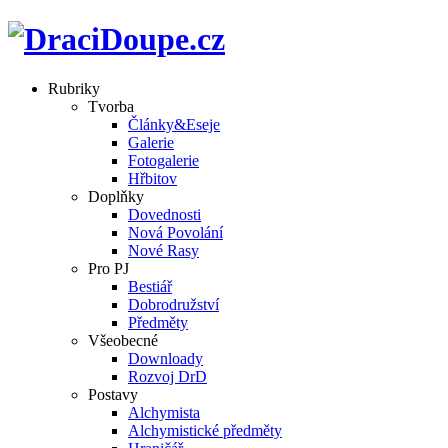
Rubriky
Tvorba
Články&Eseje
Galerie
Fotogalerie
Hřbitov
Doplňky
Dovednosti
Nová Povolání
Nové Rasy
Pro PJ
Bestiář
Dobrodružství
Předměty
Všeobecné
Downloady
Rozvoj DrD
Postavy
Alchymista
Alchymistické předměty