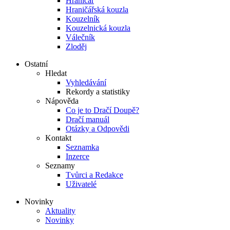
Hraničář
Hraničářská kouzla
Kouzelník
Kouzelnická kouzla
Válečník
Zloděj
Ostatní
Hledat
Vyhledávání
Rekordy a statistiky
Nápověda
Co je to Dračí Doupě?
Dračí manuál
Otázky a Odpovědi
Kontakt
Seznamka
Inzerce
Seznamy
Tvůrci a Redakce
Uživatelé
Novinky
Aktuality
Novinky