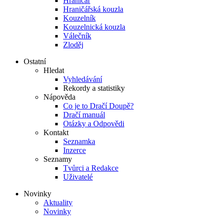
Hraničář
Hraničářská kouzla
Kouzelník
Kouzelnická kouzla
Válečník
Zloděj
Ostatní
Hledat
Vyhledávání
Rekordy a statistiky
Nápověda
Co je to Dračí Doupě?
Dračí manuál
Otázky a Odpovědi
Kontakt
Seznamka
Inzerce
Seznamy
Tvůrci a Redakce
Uživatelé
Novinky
Aktuality
Novinky