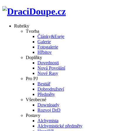
Rubriky
Tvorba
Články&Eseje
Galerie
Fotogalerie
Hřbitov
Doplňky
Dovednosti
Nová Povolání
Nové Rasy
Pro PJ
Bestiář
Dobrodružství
Předměty
Všeobecné
Downloady
Rozvoj DrD
Postavy
Alchymista
Alchymistické předměty