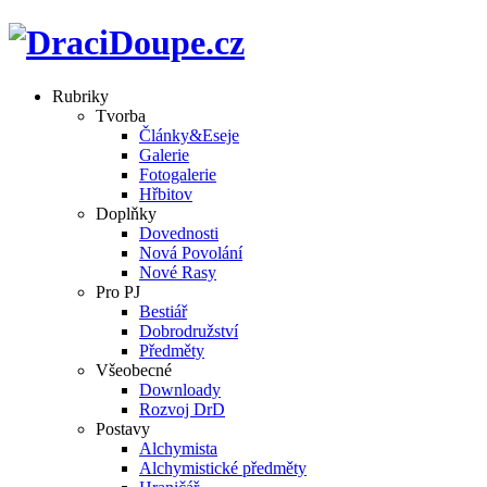
Rubriky
Tvorba
Články&Eseje
Galerie
Fotogalerie
Hřbitov
Doplňky
Dovednosti
Nová Povolání
Nové Rasy
Pro PJ
Bestiář
Dobrodružství
Předměty
Všeobecné
Downloady
Rozvoj DrD
Postavy
Alchymista
Alchymistické předměty