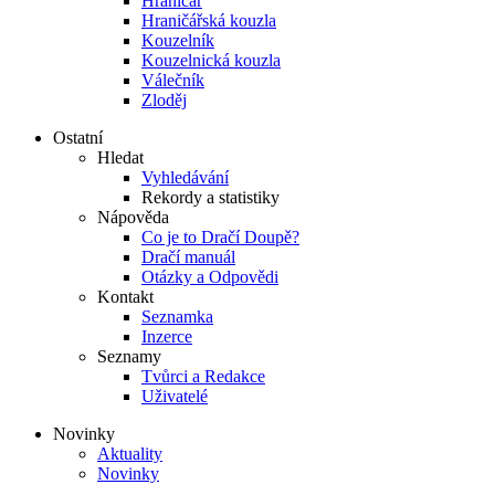
Hraničář
Hraničářská kouzla
Kouzelník
Kouzelnická kouzla
Válečník
Zloděj
Ostatní
Hledat
Vyhledávání
Rekordy a statistiky
Nápověda
Co je to Dračí Doupě?
Dračí manuál
Otázky a Odpovědi
Kontakt
Seznamka
Inzerce
Seznamy
Tvůrci a Redakce
Uživatelé
Novinky
Aktuality
Novinky